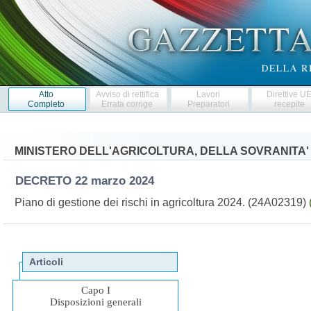
Atto
Avviso di rettifica
Lavori
Direttive U
Completo
Errata corrige
Preparatori
recepite
MINISTERO DELL'AGRICOLTURA, DELLA SOVRANITA'
DECRETO
22 marzo 2024
Piano di gestione dei rischi in agricoltura 2024. (24A02319)