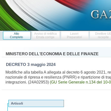
Atto
Avviso di rettifica
Lavori
Direttive U
Completo
Errata corrige
Preparatori
recepite
MINISTERO DELL'ECONOMIA E DELLE FINANZE
DECRETO
3 maggio 2024
Modifiche alla tabella A allegata al decreto 6 agosto 2021, re
nazionale di ripresa e resilienza (PNRR) e ripartizione di t
integrazioni. (24A02953)
(GU Serie Generale n.134 del 10-