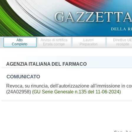
Atto
Avviso di rettifica
Lavori
Direttive U
Completo
Errata corrige
Preparatori
recepite
AGENZIA ITALIANA DEL FARMACO
COMUNICATO
Revoca, su rinuncia, dell'autorizzazione all'immissione in 
(24A02958)
(GU Serie Generale n.135 del 11-06-2024)