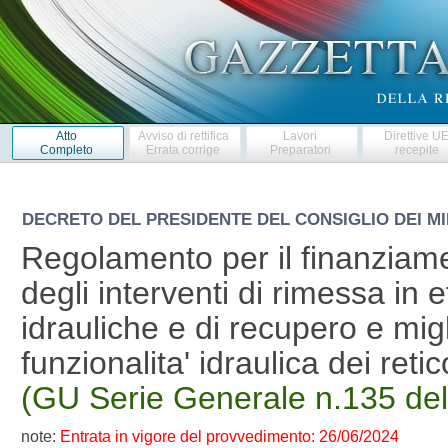
Atto
Avviso di rettifica
Lavori
Direttive U
Completo
Errata corrige
Preparatori
recepite
DECRETO DEL PRESIDENTE DEL CONSIGLIO DEI MI
Regolamento per il finanziame
degli interventi di rimessa in 
idrauliche e di recupero e mig
funzionalita' idraulica dei reti
(GU Serie Generale n.135 de
note:
Entrata in vigore del provvedimento: 26/06/2024