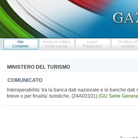
Atto
Avviso di rettifica
Lavori
Direttive U
Completo
Errata corrige
Preparatori
recepite
MINISTERO DEL TURISMO
COMUNICATO
Interoperabilita' tra la banca dati nazionale e le banche dati 
breve o per finalita' turistiche. (24A03101)
(GU Serie Genera