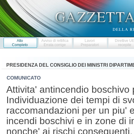
Atto
Avviso di rettifica
Lavori
Direttive U
Completo
Errata corrige
Preparatori
recepite
PRESIDENZA DEL CONSIGLIO DEI MINISTRI DIPARTI
COMUNICATO
Attivita' antincendio boschivo
Individuazione dei tempi di s
raccomandazioni per un piu' ef
incendi boschivi e in zone di i
nonche' ai rischi conseguent