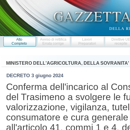
Atto
Avviso di rettifica
Lavori
Direttive U
Completo
Errata corrige
Preparatori
recepite
MINISTERO DELL'AGRICOLTURA, DELLA SOVRANITA'
DECRETO
3 giugno 2024
Conferma dell'incarico al Cons
del Trasimeno a svolgere le f
valorizzazione, vigilanza, tute
consumatore e cura generale de
all'articolo 41, commi 1 e 4, 