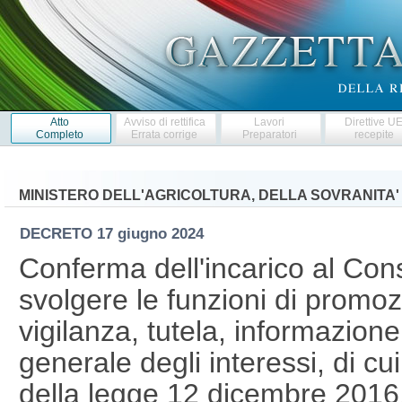
Atto
Avviso di rettifica
Lavori
Direttive U
Completo
Errata corrige
Preparatori
recepite
MINISTERO DELL'AGRICOLTURA, DELLA SOVRANITA'
DECRETO
17 giugno 2024
Conferma dell'incarico al Cons
svolgere le funzioni di promoz
vigilanza, tutela, informazio
generale degli interessi, di cu
della legge 12 dicembre 2016