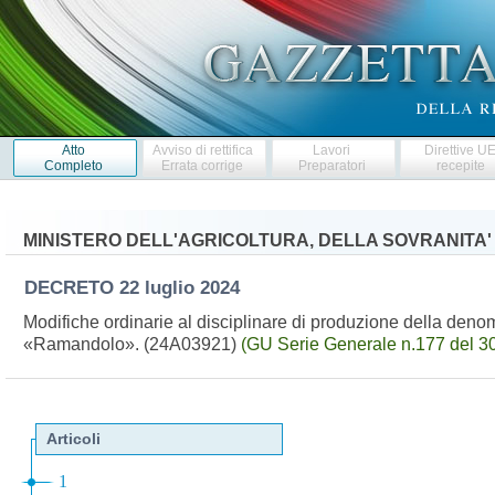
Atto
Avviso di rettifica
Lavori
Direttive U
Completo
Errata corrige
Preparatori
recepite
MINISTERO DELL'AGRICOLTURA, DELLA SOVRANITA'
DECRETO
22 luglio 2024
Modifiche ordinarie al disciplinare di produzione della denomi
«Ramandolo». (24A03921)
(GU Serie Generale n.177 del 3