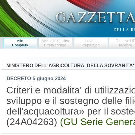
Atto
Avviso di rettifica
Lavori
Direttive U
Completo
Errata corrige
Preparatori
recepite
MINISTERO DELL'AGRICOLTURA, DELLA SOVRANITA'
DECRETO
5 giugno 2024
Criteri e modalita' di utilizza
sviluppo e il sostegno delle fil
dell'acquacoltura» per il soste
(24A04263)
(GU Serie Genera