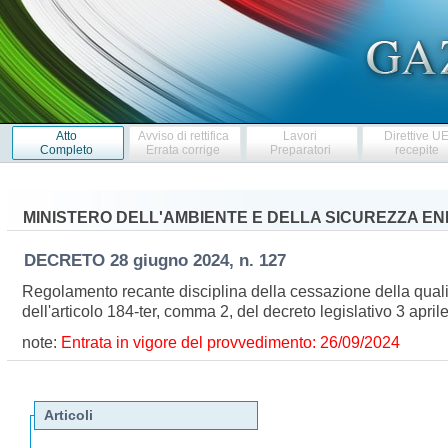
Atto
Avviso di rettifica
Lavori
Direttive U
Completo
Errata corrige
Preparatori
recepite
MINISTERO DELL'AMBIENTE E DELLA SICUREZZA E
DECRETO
28 giugno 2024, n. 127
Regolamento recante disciplina della cessazione della qualifica d
dell'articolo 184-ter, comma 2, del decreto legislativo 3 ap
note:
Entrata in vigore del provvedimento: 26/09/2024