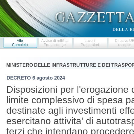
Atto
Avviso di rettifica
Lavori
Direttive U
Completo
Errata corrige
Preparatori
recepite
MINISTERO DELLE INFRASTRUTTURE E DEI TRASPOR
DECRETO
6 agosto 2024
Disposizioni per l'erogazione d
limite complessivo di spesa par
destinate agli investimenti eff
esercitano attivita' di autotra
terzi che intendano procedere