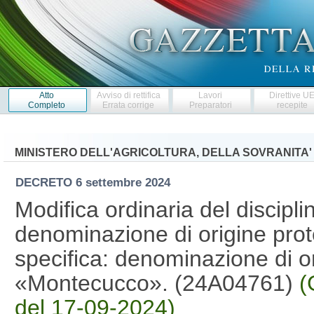
Atto
Avviso di rettifica
Lavori
Direttive U
Completo
Errata corrige
Preparatori
recepite
MINISTERO DELL'AGRICOLTURA, DELLA SOVRANITA'
DECRETO
6 settembre 2024
Modifica ordinaria del discipli
denominazione di origine prot
specifica: denominazione di ori
«Montecucco». (24A04761)
(
del 17-09-2024)