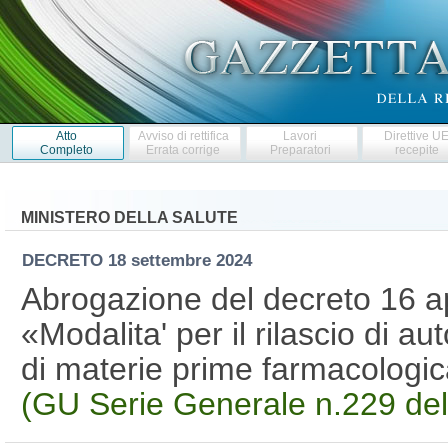
Atto
Avviso di rettifica
Lavori
Direttive U
Completo
Errata corrige
Preparatori
recepite
MINISTERO DELLA SALUTE
DECRETO
18 settembre 2024
Abrogazione del decreto 16 a
«Modalita' per il rilascio di a
di materie prime farmacologi
(GU Serie Generale n.229 de