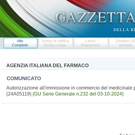
Atto
Avviso di rettifica
Lavori
Direttive U
Completo
Errata corrige
Preparatori
recepite
AGENZIA ITALIANA DEL FARMACO
COMUNICATO
Autorizzazione all'immissione in commercio del medicinale 
(24A05119)
(GU Serie Generale n.232 del 03-10-2024)