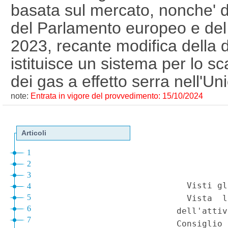
basata sul mercato, nonche' d
del Parlamento europeo e del
2023, recante modifica della 
istituisce un sistema per lo s
dei gas a effetto serra nell'Un
2015/1814, relativa all'istituz
note:
Entrata in vigore del provvedimento: 15/10/2024
una riserva stabilizzatrice de
dell'Unione per lo scambio di
effetto serra. (24G00163)
(GU
14-10-2024)