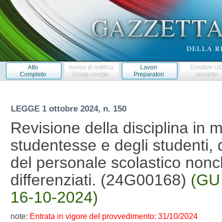
Atto
Avviso di rettifica
Lavori
Direttive U
Completo
Errata corrige
Preparatori
recepite
LEGGE
1 ottobre 2024, n. 150
Revisione della disciplina in m
studentesse e degli studenti, d
del personale scolastico nonche
differenziati. (24G00168)
(GU 
16-10-2024)
note:
Entrata in vigore del provvedimento: 31/10/2024