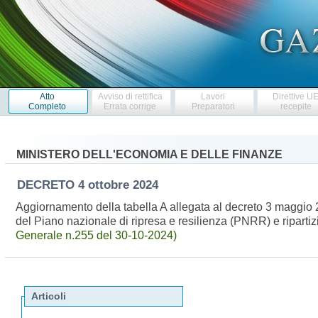
Atto
Avviso di rettifica
Lavori
Direttive U
Completo
Errata corrige
Preparatori
recepite
MINISTERO DELL'ECONOMIA E DELLE FINANZE
DECRETO
4 ottobre 2024
Aggiornamento della tabella A allegata al decreto 3 maggio 20
del Piano nazionale di ripresa e resilienza (PNRR) e riparti
Generale n.255 del 30-10-2024)