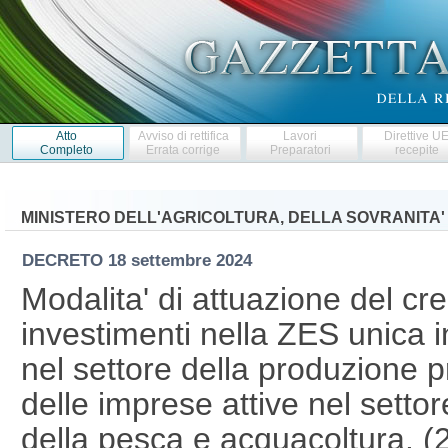
Atto
Avviso di rettifica
Lavori
Direttive U
Completo
Errata corrige
Preparatori
recepite
MINISTERO DELL'AGRICOLTURA, DELLA SOVRANITA'
DECRETO
18 settembre 2024
Modalita' di attuazione del cre
investimenti nella ZES unica i
nel settore della produzione pr
delle imprese attive nel settor
della pesca e acquacoltura. 