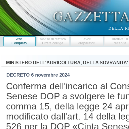
Atto
Avviso di rettifica
Lavori
Direttive U
Completo
Errata corrige
Preparatori
recepite
MINISTERO DELL'AGRICOLTURA, DELLA SOVRANITA'
DECRETO
6 novembre 2024
Conferma dell'incarico al Cons
Senese DOP a svolgere le funzi
comma 15, della legge 24 apr
modificato dall'art. 14 della 
526 per la DOP «Cinta Sene