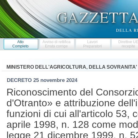
Atto
Avviso di rettifica
Lavori
Direttive U
Completo
Errata corrige
Preparatori
recepite
MINISTERO DELL'AGRICOLTURA, DELLA SOVRANITA'
DECRETO
25 novembre 2024
Riconoscimento del Consorzi
d'Otranto» e attribuzione dell'
funzioni di cui all'articolo 53
aprile 1998, n. 128 come modif
legge 21 dicembre 1999, n. 5