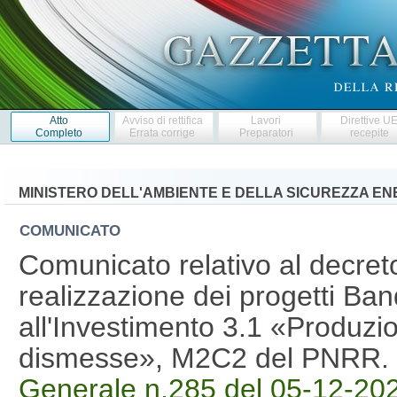
Atto
Avviso di rettifica
Lavori
Direttive U
Completo
Errata corrige
Preparatori
recepite
MINISTERO DELL'AMBIENTE E DELLA SICUREZZA E
COMUNICATO
Comunicato relativo al decre
realizzazione dei progetti Ba
all'Investimento 3.1 «Produzio
dismesse», M2C2 del PNRR.
Generale n.285 del 05-12-20