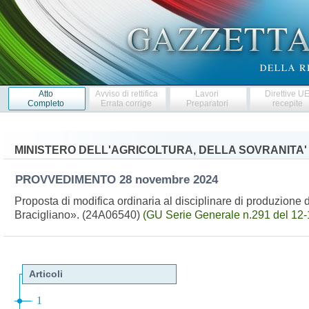
Atto
Avviso di rettifica
Lavori
Direttive U
Completo
Errata corrige
Preparatori
recepite
MINISTERO DELL'AGRICOLTURA, DELLA SOVRANITA'
PROVVEDIMENTO
28 novembre 2024
Proposta di modifica ordinaria al disciplinare di produzione d
Bracigliano». (24A06540)
(GU Serie Generale n.291 del 12