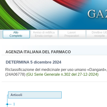
Atto
Avviso di rettifica
Lavori
Direttive U
Completo
Errata corrige
Preparatori
recepite
AGENZIA ITALIANA DEL FARMACO
DETERMINA
5 dicembre 2024
Riclassificazione del medicinale per uso umano «Dangard», a
(24A06778)
(GU Serie Generale n.302 del 27-12-2024)