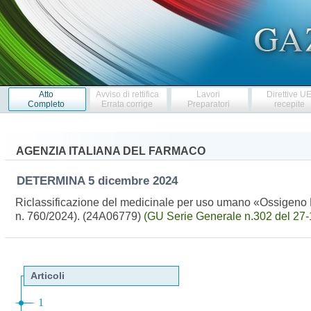
Atto
Avviso di rettifica
Lavori
Direttive U
Completo
Errata corrige
Preparatori
recepite
AGENZIA ITALIANA DEL FARMACO
DETERMINA
5 dicembre 2024
Riclassificazione del medicinale per uso umano «Ossigeno Ma
n. 760/2024). (24A06779)
(GU Serie Generale n.302 del 27