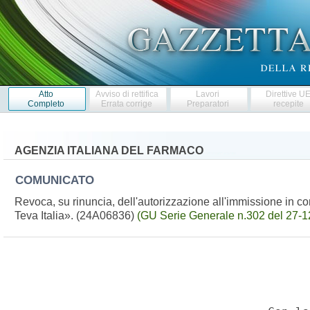
Atto
Avviso di rettifica
Lavori
Direttive U
Completo
Errata corrige
Preparatori
recepite
AGENZIA ITALIANA DEL FARMACO
COMUNICATO
Revoca, su rinuncia, dell'autorizzazione all'immissione in
Teva Italia». (24A06836)
(GU Serie Generale n.302 del 27-1