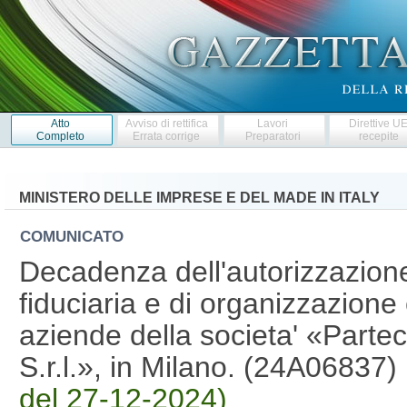
Atto
Avviso di rettifica
Lavori
Direttive U
Completo
Errata corrige
Preparatori
recepite
MINISTERO DELLE IMPRESE E DEL MADE IN ITALY
COMUNICATO
Decadenza dell'autorizzazione al
fiduciaria e di organizzazione 
aziende della societa' «Partec
S.r.l.», in Milano. (24A06837)
del 27-12-2024)