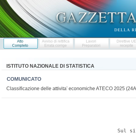
Atto
Avviso di rettifica
Lavori
Direttive U
Completo
Errata corrige
Preparatori
recepite
ISTITUTO NAZIONALE DI STATISTICA
COMUNICATO
Classificazione delle attivita' economiche ATECO 2025 (2