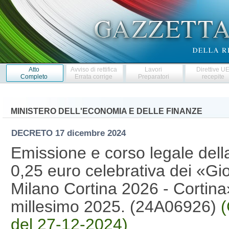
Atto
Avviso di rettifica
Lavori
Direttive U
Completo
Errata corrige
Preparatori
recepite
MINISTERO DELL'ECONOMIA E DELLE FINANZE
DECRETO
17 dicembre 2024
Emissione e corso legale dell
0,25 euro celebrativa dei «Gioc
Milano Cortina 2026 - Cortina»,
millesimo 2025. (24A06926)
(
del 27-12-2024)