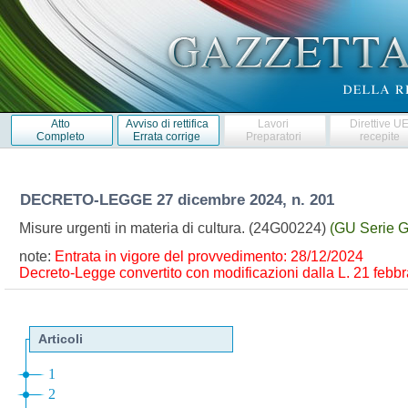
Atto
Avviso di rettifica
Lavori
Direttive U
Completo
Errata corrige
Preparatori
recepite
DECRETO-LEGGE
27 dicembre 2024, n. 201
Misure urgenti in materia di cultura. (24G00224)
(GU Serie G
note:
Entrata in vigore del provvedimento: 28/12/2024
Decreto-Legge convertito con modificazioni dalla L. 21 febbra