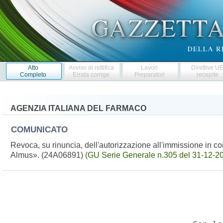
Atto
Avviso di rettifica
Lavori
Direttive U
Completo
Errata corrige
Preparatori
recepite
AGENZIA ITALIANA DEL FARMACO
COMUNICATO
Revoca, su rinuncia, dell'autorizzazione all'immissione in 
Almus». (24A06891)
(GU Serie Generale n.305 del 31-12-2