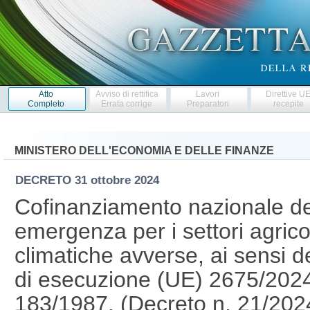
Atto
Avviso di rettifica
Lavori
Direttive U
Completo
Errata corrige
Preparatori
recepite
MINISTERO DELL'ECONOMIA E DELLE FINANZE
DECRETO
31 ottobre 2024
Cofinanziamento nazionale del
emergenza per i settori agricol
climatiche avverse, ai sensi d
di esecuzione (UE) 2675/2024, 
183/1987. (Decreto n. 21/20