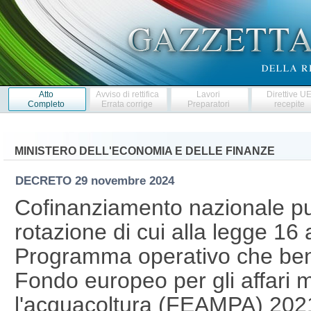
Atto
Avviso di rettifica
Lavori
Direttive U
Completo
Errata corrige
Preparatori
recepite
MINISTERO DELL'ECONOMIA E DELLE FINANZE
DECRETO
29 novembre 2024
Cofinanziamento nazionale pu
rotazione di cui alla legge 16 a
Programma operativo che bene
Fondo europeo per gli affari m
l'acquacoltura (FEAMPA) 2021