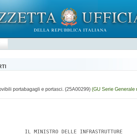
E
RTI
movibili portabagagli e portasci. (25A00299)
(GU Serie Generale 