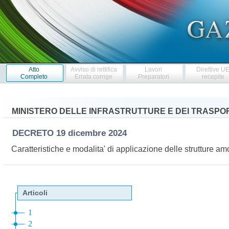
Atto
Avviso di rettifica
Lavori
Direttive U
Completo
Errata corrige
Preparatori
recepite
MINISTERO DELLE INFRASTRUTTURE E DEI TRASPO
DECRETO
19 dicembre 2024
Caratteristiche e modalita' di applicazione delle strutture a