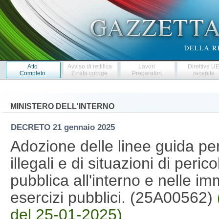
Atto
Avviso di rettifica
Lavori
Direttive U
Completo
Errata corrige
Preparatori
recepite
MINISTERO DELL'INTERNO
DECRETO
21 gennaio 2025
Adozione delle linee guida per
illegali e di situazioni di peric
pubblica all'interno e nelle i
esercizi pubblici. (25A00562)
del 25-01-2025)