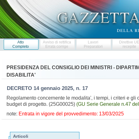
Atto
Avviso di rettifica
Lavori
Direttive U
Completo
Errata corrige
Preparatori
recepite
PRESIDENZA DEL CONSIGLIO DEI MINISTRI - DIPART
DISABILITA'
DECRETO
14 gennaio 2025, n. 17
Regolamento concernente le modalita', i tempi, i criteri e gli 
budget di progetto. (25G00025)
(GU Serie Generale n.47 de
note:
Entrata in vigore del provvedimento: 13/03/2025