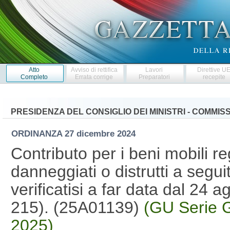
Atto
Avviso di rettifica
Lavori
Direttive U
Completo
Errata corrige
Preparatori
recepite
PRESIDENZA DEL CONSIGLIO DEI MINISTRI - COMMI
ORDINANZA
27 dicembre 2024
Contributo per i beni mobili r
danneggiati o distrutti a segui
verificatisi a far data dal 24 
215). (25A01139)
(GU Serie G
2025)