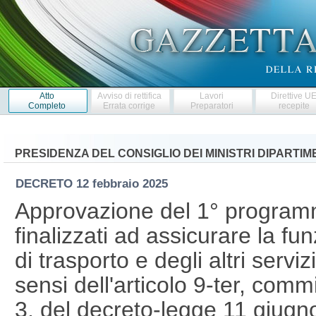
Atto
Avviso di rettifica
Lavori
Direttive U
Completo
Errata corrige
Preparatori
recepite
PRESIDENZA DEL CONSIGLIO DEI MINISTRI DIPARTI
DECRETO
12 febbraio 2025
Approvazione del 1° programma
finalizzati ad assicurare la funz
di trasporto e degli altri servizi
sensi dell'articolo 9-ter, comm
3, del decreto-legge 11 giugno