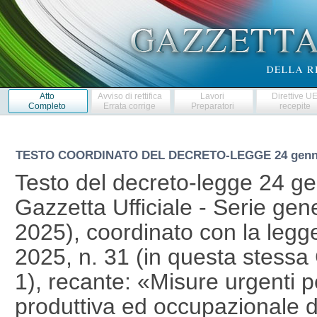
Atto
Avviso di rettifica
Lavori
Direttive U
Completo
Errata corrige
Preparatori
recepite
TESTO COORDINATO DEL DECRETO-LEGGE
24 genn
Testo del decreto-legge 24 ge
Gazzetta Ufficiale - Serie gen
2025), coordinato con la legg
2025, n. 31 (in questa stessa 
1), recante: «Misure urgenti pe
produttiva ed occupazionale de