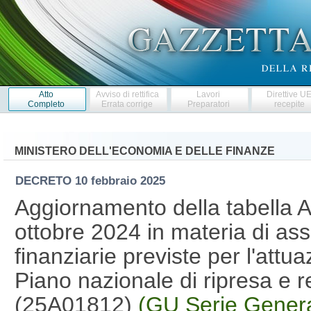
Atto
Avviso di rettifica
Lavori
Direttive U
Completo
Errata corrige
Preparatori
recepite
MINISTERO DELL'ECONOMIA E DELLE FINANZE
DECRETO
10 febbraio 2025
Aggiornamento della tabella A 
ottobre 2024 in materia di as
finanziarie previste per l'attua
Piano nazionale di ripresa e 
(25A01812)
(GU Serie Genera