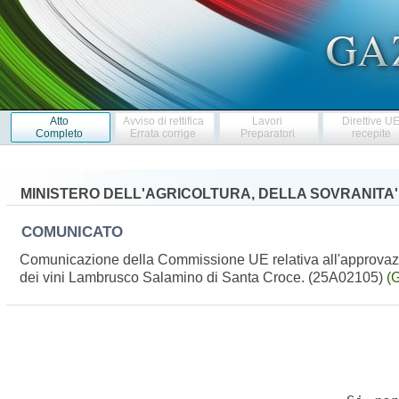
Atto
Avviso di rettifica
Lavori
Direttive U
Completo
Errata corrige
Preparatori
recepite
MINISTERO DELL'AGRICOLTURA, DELLA SOVRANITA
COMUNICATO
Comunicazione della Commissione UE relativa all'approvazion
dei vini Lambrusco Salamino di Santa Croce. (25A02105)
(