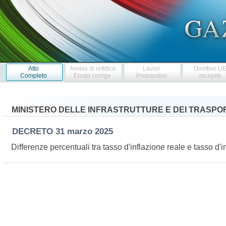
Atto
Avviso di rettifica
Lavori
Direttive U
Completo
Errata corrige
Preparatori
recepite
MINISTERO DELLE INFRASTRUTTURE E DEI TRASPO
DECRETO
31 marzo 2025
Differenze percentuali tra tasso d'inflazione reale e tasso 