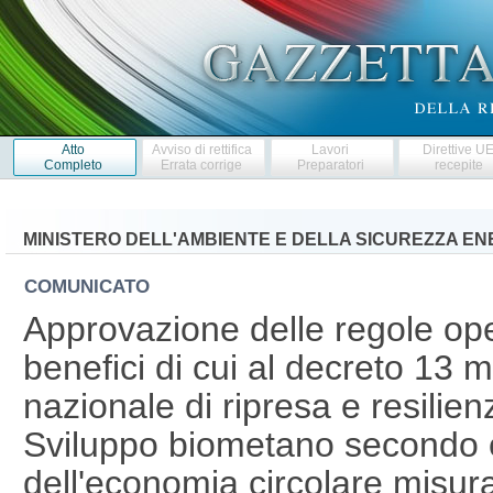
Atto
Avviso di rettifica
Lavori
Direttive U
Completo
Errata corrige
Preparatori
recepite
MINISTERO DELL'AMBIENTE E DELLA SICUREZZA E
COMUNICATO
Approvazione delle regole ope
benefici di cui al decreto 13
nazionale di ripresa e resili
Sviluppo biometano secondo c
dell'economia circolare misur