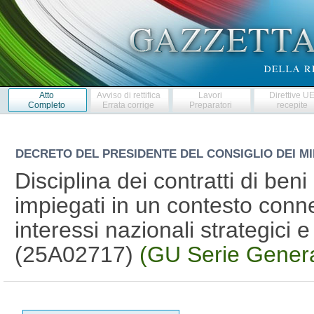
Atto
Avviso di rettifica
Lavori
Direttive U
Completo
Errata corrige
Preparatori
recepite
DECRETO DEL PRESIDENTE DEL CONSIGLIO DEI MI
Disciplina dei contratti di beni
impiegati in un contesto conne
interessi nazionali strategici 
(25A02717)
(GU Serie Genera