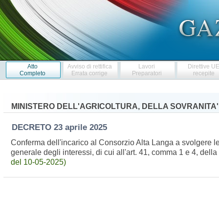
Atto
Avviso di rettifica
Lavori
Direttive U
Completo
Errata corrige
Preparatori
recepite
MINISTERO DELL'AGRICOLTURA, DELLA SOVRANITA
DECRETO
23 aprile 2025
Conferma dell'incarico al Consorzio Alta Langa a svolgere le
generale degli interessi, di cui all'art. 41, comma 1 e 4, 
del 10-05-2025)