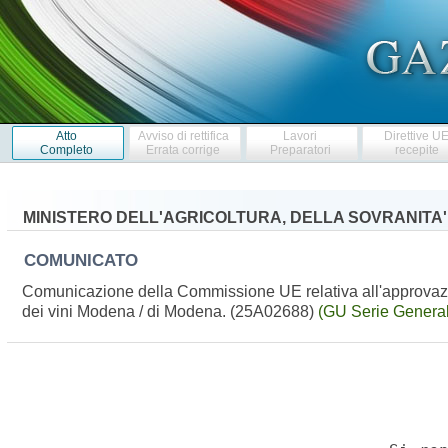
Atto
Avviso di rettifica
Lavori
Direttive U
Completo
Errata corrige
Preparatori
recepite
MINISTERO DELL'AGRICOLTURA, DELLA SOVRANITA
COMUNICATO
Comunicazione della Commissione UE relativa all'approvazion
dei vini Modena / di Modena. (25A02688)
(GU Serie General