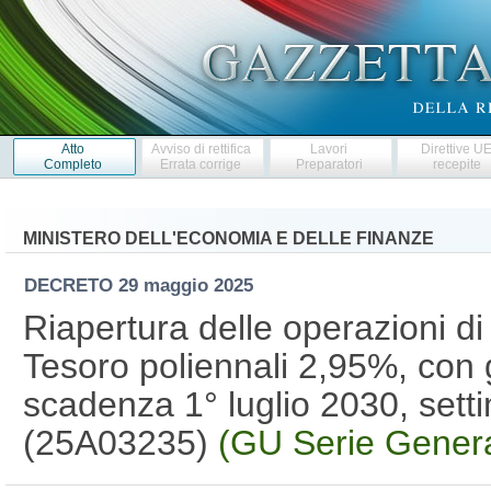
Atto
Avviso di rettifica
Lavori
Direttive U
Completo
Errata corrige
Preparatori
recepite
MINISTERO DELL'ECONOMIA E DELLE FINANZE
DECRETO
29 maggio 2025
Riapertura delle operazioni di
Tesoro poliennali 2,95%, con
scadenza 1° luglio 2030, sett
(25A03235)
(GU Serie Genera