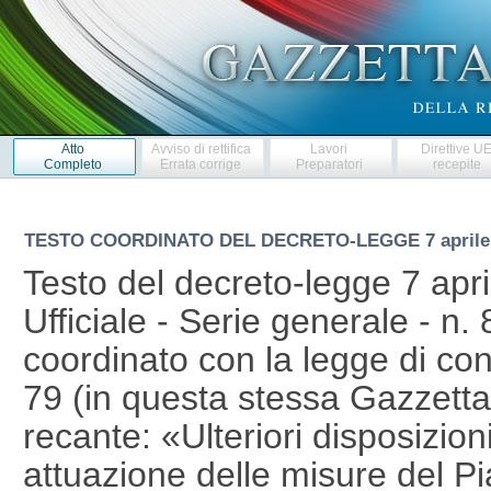
Atto
Avviso di rettifica
Lavori
Direttive U
Completo
Errata corrige
Preparatori
recepite
TESTO COORDINATO DEL DECRETO-LEGGE
7 april
Testo del decreto-legge 7 apri
Ufficiale - Serie generale - n. 
coordinato con la legge di co
79 (in questa stessa Gazzetta U
recante: «Ulteriori disposizion
attuazione delle misure del Pi