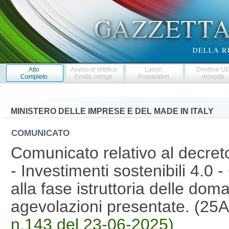
Atto
Avviso di rettifica
Lavori
Direttive U
Completo
Errata corrige
Preparatori
recepite
MINISTERO DELLE IMPRESE E DEL MADE IN ITALY
COMUNICATO
Comunicato relativo al decret
- Investimenti sostenibili 4.0
alla fase istruttoria delle dom
agevolazioni presentate. (2
n.143 del 23-06-2025)