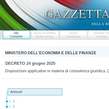
Atto
Avviso di rettifica
Lavori
Direttive U
Completo
Errata corrige
Preparatori
recepite
MINISTERO DELL'ECONOMIA E DELLE FINANZE
DECRETO
24 giugno 2025
Disposizioni applicative in materia di consulenza giuridica